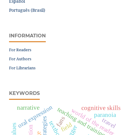
Español
Português (Brasil)
INFORMATION
For Readers
For Authors
For Librarians
KEYWORDS
oral expression
narrative
cognitive skills
teaching and training
world of the reader
paranoia
fans
strategies
travel
textbook
field
values