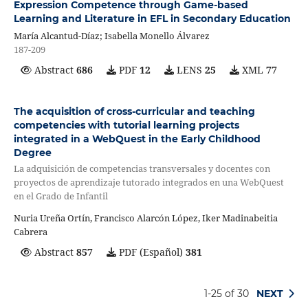
Expression Competence through Game-based
Learning and Literature in EFL in Secondary Education
María Alcantud-Díaz; Isabella Monello Álvarez
187-209
Abstract
686
PDF
12
LENS
25
XML
77
The acquisition of cross-curricular and teaching
competencies with tutorial learning projects
integrated in a WebQuest in the Early Childhood
Degree
La adquisición de competencias transversales y docentes con
proyectos de aprendizaje tutorado integrados en una WebQuest
en el Grado de Infantil
Nuria Ureña Ortín, Francisco Alarcón López, Iker Madinabeitia
Cabrera
Abstract
857
PDF (Español)
381
1-25 of 30
NEXT