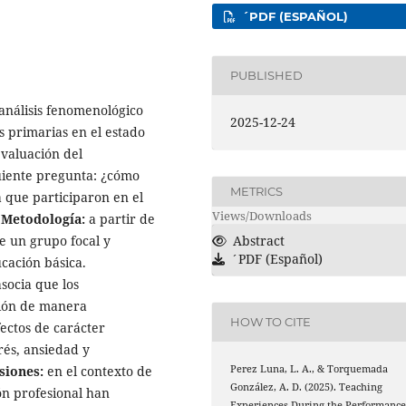
´PDF (ESPAÑOL)
PUBLISHED
l análisis fenomenológico
2025-12-24
s primarias en el estado
evaluación del
uiente pregunta: ¿cómo
METRICS
 que participaron en el
Views/Downloads
?
Metodología:
a partir de
de un grupo focal y
Abstract
´PDF (Español)
cación básica.
asocia que los
ción de manera
HOW TO CITE
ectos de carácter
rés, ansiedad y
siones:
en el contexto de
Perez Luna, L. A., & Torquemada
González, A. D. (2025). Teaching
ón profesional han
Experiences During the Performanc