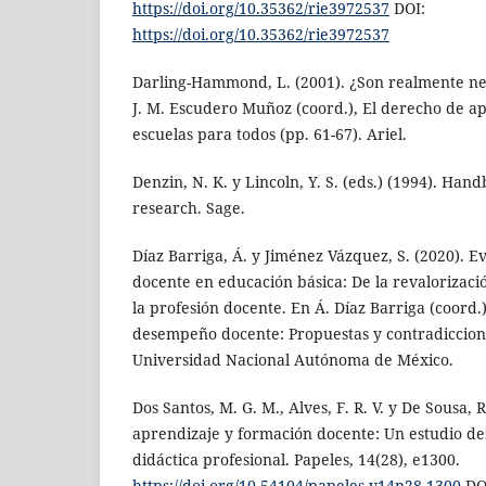
https://doi.org/10.35362/rie3972537
DOI:
https://doi.org/10.35362/rie3972537
Darling-Hammond, L. (2001). ¿Son realmente ne
J. M. Escudero Muñoz (coord.), El derecho de 
escuelas para todos (pp. 61-67). Ariel.
Denzin, N. K. y Lincoln, Y. S. (eds.) (1994). Hand
research. Sage.
Díaz Barriga, Á. y Jiménez Vázquez, S. (2020). 
docente en educación básica: De la revalorizaci
la profesión docente. En Á. Díaz Barriga (coord.
desempeño docente: Propuestas y contradiccione
Universidad Nacional Autónoma de México.
Dos Santos, M. G. M., Alves, F. R. V. y De Sousa, R
aprendizaje y formación docente: Un estudio des
didáctica profesional. Papeles, 14(28), e1300.
https://doi.org/10.54104/papeles.v14n28.1300
DO