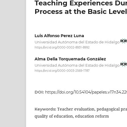
Teaching Experiences Dur
Process at the Basic Leve
Luis Alfonso Perez Luna
Universidad Autónoma del Estado de Hidalgo
https://orcid.org/0000-0002-8931-8992
Alma Delia Torquemada González
Universidad Autónoma del Estado de Hidalgo
https://orcid.org/0000-0003-2569-1787
DOI:
https://doi.org/10.54104/papeles.v17n34.2
Teacher evaluation, pedagogical prac
Keywords:
quality of education, education reform