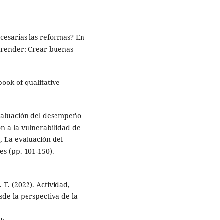
cesarias las reformas? En
aprender: Crear buenas
book of qualitative
Evaluación del desempeño
ón a la vulnerabilidad de
), La evaluación del
s (pp. 101-150).
. T. (2022). Actividad,
de la perspectiva de la
I: