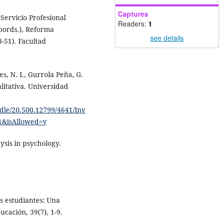
Captures
 Servicio Profesional
Readers:
1
coords.), Reforma
see details
-51). Facultad
s, N. I., Gurrola Peña, G.
litativa. Universidad
ndle/20.500.12799/4641/Inv
1&isAllowed=y
lysis in psychology.
s estudiantes: Una
cación, 39(7), 1-9.