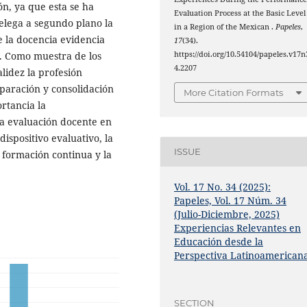
ón, ya que esta se ha
Evaluation Process at the Basic Level
elega a segundo plano la
in a Region of the Mexican .
Papeles
,
e la docencia evidencia
17
(34).
. Como muestra de los
https://doi.org/10.54104/papeles.v17n
4.2207
lidez la profesión
eparación y consolidación
More Citation Formats
ortancia la
la evaluación docente en
ispositivo evaluativo, la
ISSUE
 formación continua y la
Vol. 17 No. 34 (2025):
Papeles, Vol. 17 Núm. 34
(Julio-Diciembre, 2025)
Experiencias Relevantes en
Educación desde la
Perspectiva Latinoamerican
SECTION