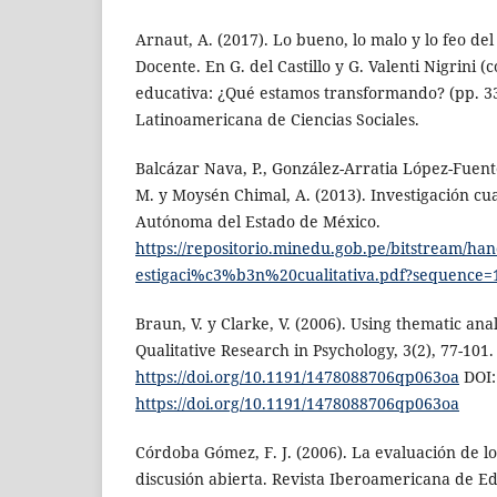
Arnaut, A. (2017). Lo bueno, lo malo y lo feo del
Docente. En G. del Castillo y G. Valenti Nigrini (
educativa: ¿Qué estamos transformando? (pp. 33
Latinoamericana de Ciencias Sociales.
Balcázar Nava, P., González-Arratia López-Fuente
M. y Moysén Chimal, A. (2013). Investigación cua
Autónoma del Estado de México.
https://repositorio.minedu.gob.pe/bitstream/ha
estigaci%c3%b3n%20cualitativa.pdf?sequence=
Braun, V. y Clarke, V. (2006). Using thematic ana
Qualitative Research in Psychology, 3(2), 77-101.
https://doi.org/10.1191/1478088706qp063oa
DOI:
https://doi.org/10.1191/1478088706qp063oa
Córdoba Gómez, F. J. (2006). La evaluación de lo
discusión abierta. Revista Iberoamericana de Edu