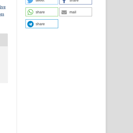
tweet
share
ive
share
mail
ves
share