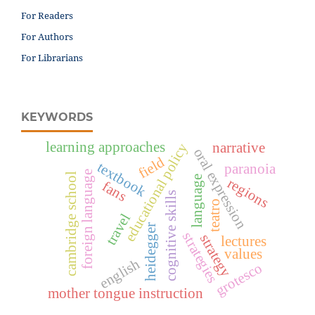
For Readers
For Authors
For Librarians
KEYWORDS
learning approaches
narrative
educational policy
oral expression
field
textbook
paranoia
foreign language
cambridge school
language
regions
fans
cognitive skills
teatro
travel
heidegger
strategies
strategy
lectures
values
english
grotesco
mother tongue instruction