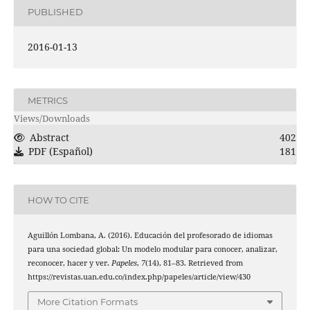
PUBLISHED
2016-01-13
METRICS
Views/Downloads
Abstract
402
PDF (Español)
181
HOW TO CITE
Aguillón Lombana, A. (2016). Educación del profesorado de idiomas
para una sociedad global: Un modelo modular para conocer, analizar,
reconocer, hacer y ver.
Papeles
,
7
(14), 81–83. Retrieved from
https://revistas.uan.edu.co/index.php/papeles/article/view/430
More Citation Formats