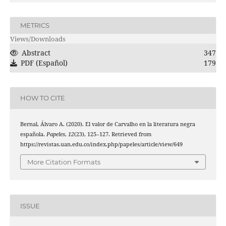
METRICS
Views/Downloads
Abstract
347
PDF (Español)
179
HOW TO CITE
Bernal, Álvaro A. (2020). El valor de Carvalho en la literatura negra
española.
Papeles
,
12
(23), 125–127. Retrieved from
https://revistas.uan.edu.co/index.php/papeles/article/view/649
More Citation Formats
ISSUE