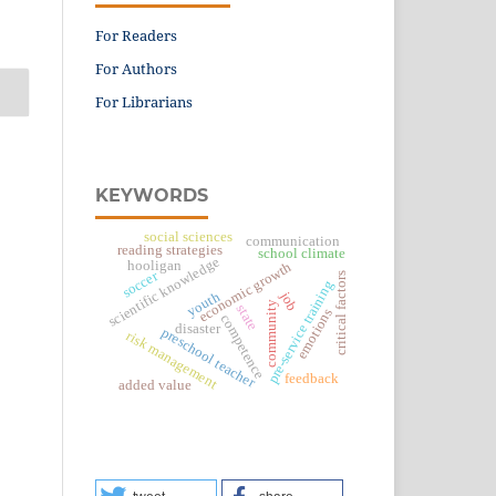
For Readers
For Authors
For Librarians
KEYWORDS
social sciences
communication
reading strategies
school climate
scientific knowledge
hooligan
economic growth
soccer
critical factors
pre-service training
job
youth
community
state
emotions
competence
disaster
preschool teacher
risk management
feedback
added value