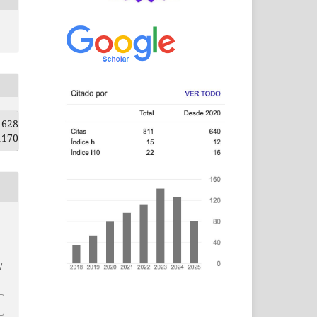
628
1170
,
/