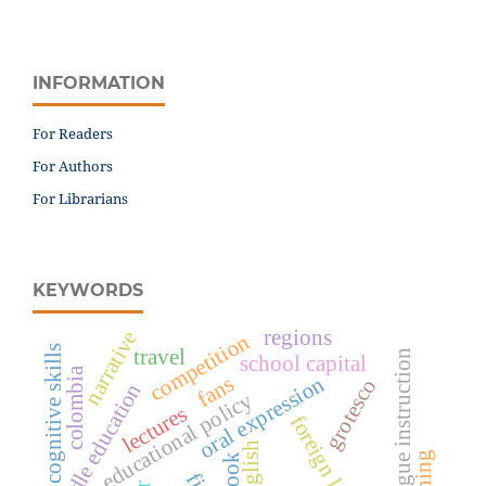
INFORMATION
For Readers
For Authors
For Librarians
KEYWORDS
regions
narrative
competition
cognitive skills
travel
mother tongue instruction
school capital
colombia
oral expression
fans
grotesco
middle education
educational policy
lectures
foreign language
english