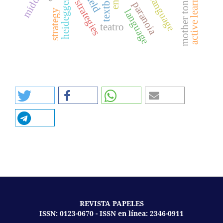
active learning
textbook
field
strategies
heidegger
paranoia
language
strategy
teatro
REVISTA PAPELES
ISSN: 0123-0670 - ISSN en línea: 2346-0911