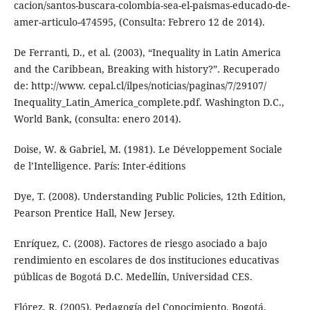
cacion/santos-buscara-colombia-sea-el-paismas-educado-de-
amer-articulo-474595, (Consulta: Febrero 12 de 2014).
De Ferranti, D., et al. (2003), “Inequality in Latin America
and the Caribbean, Breaking with history?”. Recuperado
de: http://www. cepal.cl/ilpes/noticias/paginas/7/29107/
Inequality_Latin_America_complete.pdf. Washington D.C.,
World Bank, (consulta: enero 2014).
Doise, W. & Gabriel, M. (1981). Le Développement Sociale
de l’Intelligence. París: Inter-éditions
Dye, T. (2008). Understanding Public Policies, 12th Edition,
Pearson Prentice Hall, New Jersey.
Enríquez, C. (2008). Factores de riesgo asociado a bajo
rendimiento en escolares de dos instituciones educativas
públicas de Bogotá D.C. Medellín, Universidad CES.
Flórez, R. (2005). Pedagogía del Conocimiento. Bogotá.