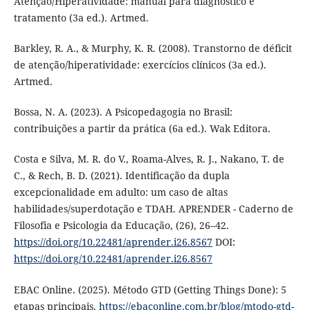
Atenção/Hiperatividade: manual para diagnóstico e
tratamento (3a ed.). Artmed.
Barkley, R. A., & Murphy, K. R. (2008). Transtorno de déficit
de atenção/hiperatividade: exercícios clínicos (3a ed.).
Artmed.
Bossa, N. A. (2023). A Psicopedagogia no Brasil:
contribuições a partir da prática (6a ed.). Wak Editora.
Costa e Silva, M. R. do V., Roama-Alves, R. J., Nakano, T. de
C., & Rech, B. D. (2021). Identificação da dupla
excepcionalidade em adulto: um caso de altas
habilidades/superdotação e TDAH. APRENDER - Caderno de
Filosofia e Psicologia da Educação, (26), 26–42.
https://doi.org/10.22481/aprender.i26.8567
DOI:
https://doi.org/10.22481/aprender.i26.8567
EBAC Online. (2025). Método GTD (Getting Things Done): 5
etapas principais.
https://ebaconline.com.br/blog/mtodo-gtd-