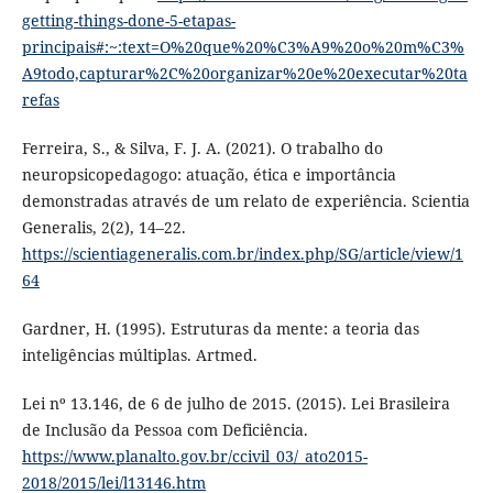
getting-things-done-5-etapas-
principais#:~:text=O%20que%20%C3%A9%20o%20m%C3%
A9todo,capturar%2C%20organizar%20e%20executar%20ta
refas
Ferreira, S., & Silva, F. J. A. (2021). O trabalho do
neuropsicopedagogo: atuação, ética e importância
demonstradas através de um relato de experiência. Scientia
Generalis, 2(2), 14–22.
https://scientiageneralis.com.br/index.php/SG/article/view/1
64
Gardner, H. (1995). Estruturas da mente: a teoria das
inteligências múltiplas. Artmed.
Lei nº 13.146, de 6 de julho de 2015. (2015). Lei Brasileira
de Inclusão da Pessoa com Deficiência.
https://www.planalto.gov.br/ccivil_03/_ato2015-
2018/2015/lei/l13146.htm