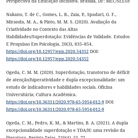
Perspectiva da Educação Inclusiva. Brasília, DF: MEC/SEESP.
Nakano, T. de C., Gomes, L. B., Zaia, P., Spadari, G. F.,
Miranda, M. A., & Pinto, M. M. S. (2020). Avaliação da
Criatividade no Contexto das Altas
Habilidades/Superdotação: Evidências de Validade. Estudos
E Pesquisas Em Psicologia, 20(3), 835–854.
https://doi.org/10.12957/epp.2020.54352
DOI:
https://doi.org/10.12957/epp.2020.54352
Ogeda, C. M. M. (2020). Superdotação, transtorno de déficit
de atenção/hiperatividade e dupla excepcionalidade: um
estudo de indicadores e habilidades sociais. Oficina
Universitária; Cultura Acadêmica.
https://doi.org/10.36311/2020.978-65-5954-012-9
DOI:
https://doi.org/10.36311/2020.978-65-5954-012-9
Ogeda, C. M., Pedro, K. M., & Martins, B. A. (2021). A dupla
excepcionalidade superdotação e TDA/H: uma revisão da
literatura. Revista Teias, 22(64), 55–72.