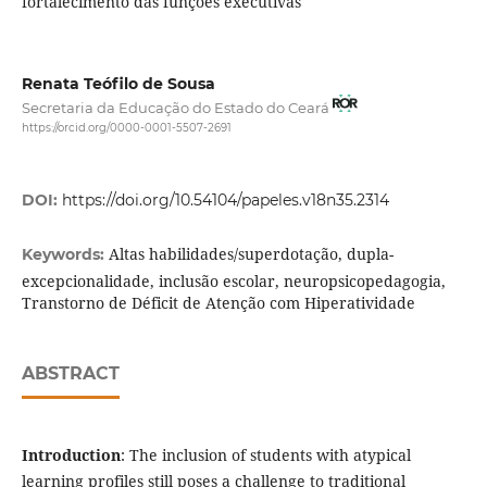
fortalecimento das funções executivas
Renata Teófilo de Sousa
Secretaria da Educação do Estado do Ceará
https://orcid.org/0000-0001-5507-2691
DOI:
https://doi.org/10.54104/papeles.v18n35.2314
Altas habilidades/superdotação, dupla-
Keywords:
excepcionalidade, inclusão escolar, neuropsicopedagogia,
Transtorno de Déficit de Atenção com Hiperatividade
ABSTRACT
Introduction
: The inclusion of students with atypical
learning profiles still poses a challenge to traditional