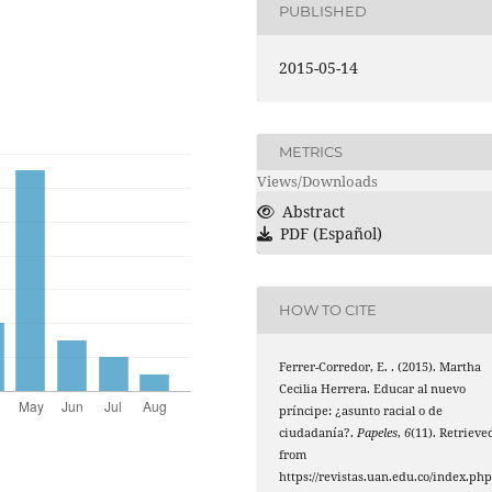
PUBLISHED
2015-05-14
METRICS
Views/Downloads
Abstract
PDF (Español)
HOW TO CITE
Ferrer-Corredor, E. . (2015). Martha
Cecilia Herrera. Educar al nuevo
príncipe: ¿asunto racial o de
ciudadanía?.
Papeles
,
6
(11). Retrieve
from
https://revistas.uan.edu.co/index.php