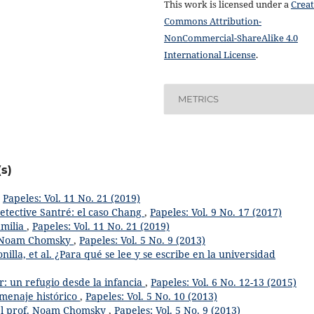
This work is licensed under a
Creat
Commons Attribution-
NonCommercial-ShareAlike 4.0
International License
.
METRICS
s)
,
Papeles: Vol. 11 No. 21 (2019)
Detective Santré: el caso Chang
,
Papeles: Vol. 9 No. 17 (2017)
amilia
,
Papeles: Vol. 11 No. 21 (2019)
h Noam Chomsky
,
Papeles: Vol. 5 No. 9 (2013)
nilla, et al. ¿Para qué se lee y se escribe en la universidad
r: un refugio desde la infancia
,
Papeles: Vol. 6 No. 12-13 (2015)
omenaje histórico
,
Papeles: Vol. 5 No. 10 (2013)
 el prof. Noam Chomsky
,
Papeles: Vol. 5 No. 9 (2013)