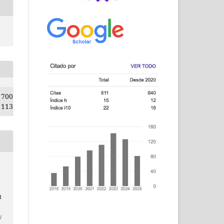
700
113
d
/