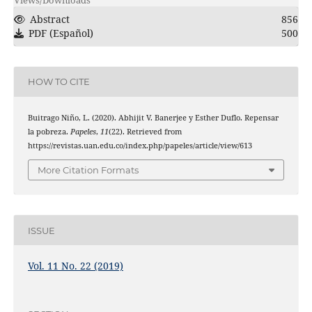
Abstract
856
PDF (Español)
500
HOW TO CITE
Buitrago Niño, L. (2020). Abhijit V. Banerjee y Esther Duflo. Repensar
la pobreza.
Papeles
,
11
(22). Retrieved from
https://revistas.uan.edu.co/index.php/papeles/article/view/613
More Citation Formats
ISSUE
Vol. 11 No. 22 (2019)