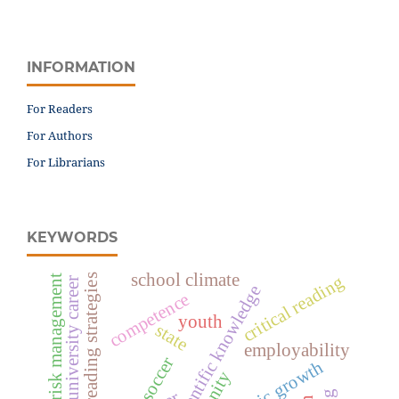
INFORMATION
For Readers
For Authors
For Librarians
KEYWORDS
school climate
critical reading
reading strategies
risk management
university career
scientific knowledge
competence
youth
state
employability
soccer
economic growth