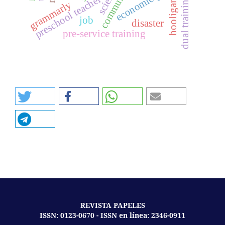
community
preschool teacher
dual training
hooligan
grammarly
job
disaster
pre-service training
REVISTA PAPELES
ISSN: 0123-0670 - ISSN en línea: 2346-0911