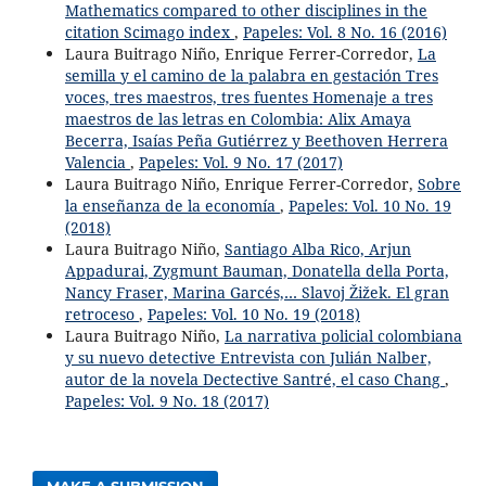
Mathematics compared to other disciplines in the
citation Scimago index
,
Papeles: Vol. 8 No. 16 (2016)
Laura Buitrago Niño, Enrique Ferrer-Corredor,
La
semilla y el camino de la palabra en gestación Tres
voces, tres maestros, tres fuentes Homenaje a tres
maestros de las letras en Colombia: Alix Amaya
Becerra, Isaías Peña Gutiérrez y Beethoven Herrera
Valencia
,
Papeles: Vol. 9 No. 17 (2017)
Laura Buitrago Niño, Enrique Ferrer-Corredor,
Sobre
la enseñanza de la economía
,
Papeles: Vol. 10 No. 19
(2018)
Laura Buitrago Niño,
Santiago Alba Rico, Arjun
Appadurai, Zygmunt Bauman, Donatella della Porta,
Nancy Fraser, Marina Garcés,… Slavoj Žižek. El gran
retroceso
,
Papeles: Vol. 10 No. 19 (2018)
Laura Buitrago Niño,
La narrativa policial colombiana
y su nuevo detective Entrevista con Julián Nalber,
autor de la novela Dectective Santré, el caso Chang
,
Papeles: Vol. 9 No. 18 (2017)
MAKE A SUBMISSION