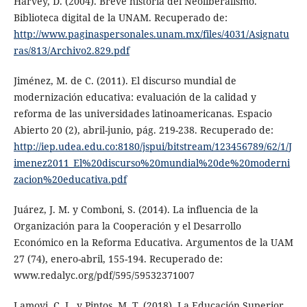
Harvey, D. (2004). Breve historia del Neoliberalismo.
Biblioteca digital de la UNAM. Recuperado de:
http://www.paginaspersonales.unam.mx/files/4031/Asignatu
ras/813/Archivo2.829.pdf
Jiménez, M. de C. (2011). El discurso mundial de
modernización educativa: evaluación de la calidad y
reforma de las universidades latinoamericanas. Espacio
Abierto 20 (2), abril-junio, pág. 219-238. Recuperado de:
http://iep.udea.edu.co:8180/jspui/bitstream/123456789/62/1/J
imenez2011_El%20discurso%20mundial%20de%20moderni
zacion%20educativa.pdf
Juárez, J. M. y Comboni, S. (2014). La influencia de la
Organización para la Cooperación y el Desarrollo
Económico en la Reforma Educativa. Argumentos de la UAM
27 (74), enero-abril, 155-194. Recuperado de:
www.redalyc.org/pdf/595/59532371007
Lamoyi, C. L. y Pintos, M. T. (2018). La Educación Superior