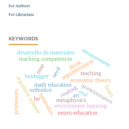
For Authors
For Librarians
KEYWORDS
measurement
desarrollo de materiales
teaching competences
argumentation
think
time
oecd
teaching
heidegger
argument scheme
economic theory
math education
questionnaires
reading
brain
orthodox
oral
professors
heterodox
art
be
metaphysics
environment learning
neuro-education