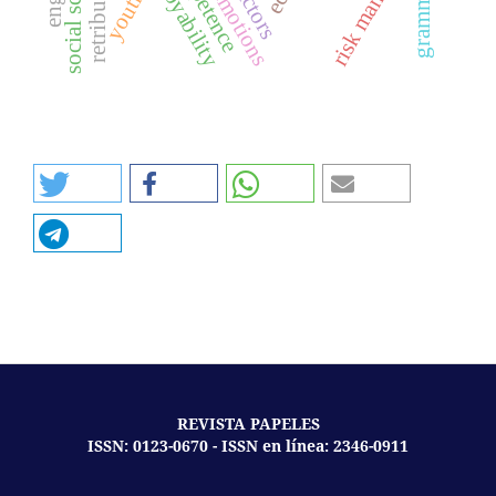
social sciences
employability
competence
grammarly
emotions
youth
REVISTA PAPELES
ISSN: 0123-0670 - ISSN en línea: 2346-0911