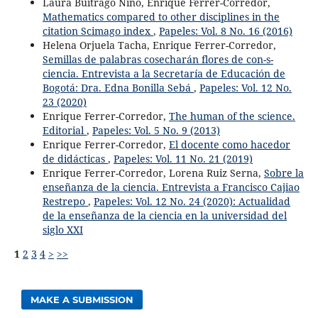
Laura Buitrago Niño, Enrique Ferrer-Corredor,
Mathematics compared to other disciplines in the
citation Scimago index
,
Papeles: Vol. 8 No. 16 (2016)
Helena Orjuela Tacha, Enrique Ferrer-Corredor,
Semillas de palabras cosecharán flores de con-s-
ciencia. Entrevista a la Secretaría de Educación de
Bogotá: Dra. Edna Bonilla Sebá
,
Papeles: Vol. 12 No.
23 (2020)
Enrique Ferrer-Corredor,
The human of the science.
Editorial
,
Papeles: Vol. 5 No. 9 (2013)
Enrique Ferrer-Corredor,
El docente como hacedor
de didácticas
,
Papeles: Vol. 11 No. 21 (2019)
Enrique Ferrer-Corredor, Lorena Ruiz Serna,
Sobre la
enseñanza de la ciencia. Entrevista a Francisco Cajiao
Restrepo
,
Papeles: Vol. 12 No. 24 (2020): Actualidad
de la enseñanza de la ciencia en la universidad del
siglo XXI
1
2
3
4
>
>>
MAKE A SUBMISSION