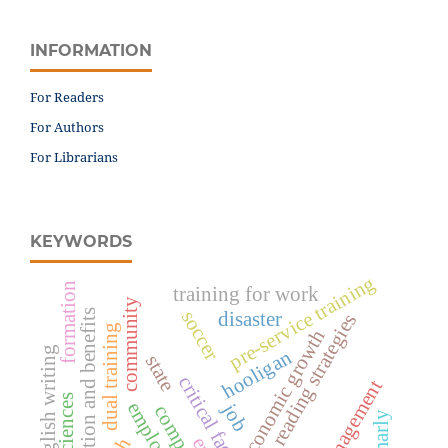
INFORMATION
For Readers
For Authors
For Librarians
KEYWORDS
pre-service training
formation
training for work
community
retribution and benefits
soccer
disaster
reading strategies
dual training
economic growth
english writing
hooligan
state
critical factors
risk management
job