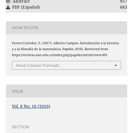
Abstract
957
PDF (Español)
683
HOW TO CITE
Ferrer-Corredor, E. (2017). Alberto Campos. Introducción a la historia
y a la filosofía de la matemática.
Papeles
,
8
(16). Retrieved from
https://revistas.uan.edu.co/index.php/papeles/article/view/461
More Citation Formats
ISSUE
Vol. 8 No. 16 (2016)
SECTION