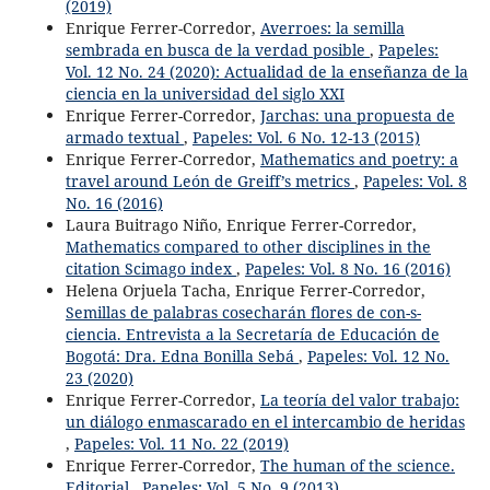
(2019)
Enrique Ferrer-Corredor,
Averroes: la semilla
sembrada en busca de la verdad posible
,
Papeles:
Vol. 12 No. 24 (2020): Actualidad de la enseñanza de la
ciencia en la universidad del siglo XXI
Enrique Ferrer-Corredor,
Jarchas: una propuesta de
armado textual
,
Papeles: Vol. 6 No. 12-13 (2015)
Enrique Ferrer-Corredor,
Mathematics and poetry: a
travel around León de Greiff’s metrics
,
Papeles: Vol. 8
No. 16 (2016)
Laura Buitrago Niño, Enrique Ferrer-Corredor,
Mathematics compared to other disciplines in the
citation Scimago index
,
Papeles: Vol. 8 No. 16 (2016)
Helena Orjuela Tacha, Enrique Ferrer-Corredor,
Semillas de palabras cosecharán flores de con-s-
ciencia. Entrevista a la Secretaría de Educación de
Bogotá: Dra. Edna Bonilla Sebá
,
Papeles: Vol. 12 No.
23 (2020)
Enrique Ferrer-Corredor,
La teoría del valor trabajo:
un diálogo enmascarado en el intercambio de heridas
,
Papeles: Vol. 11 No. 22 (2019)
Enrique Ferrer-Corredor,
The human of the science.
Editorial
,
Papeles: Vol. 5 No. 9 (2013)