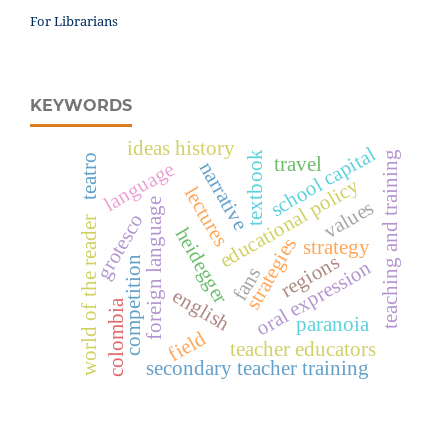
For Librarians
KEYWORDS
ideas history
school capital
teaching and training
textbook
teatro
travel
narrative
language
educational policy
lectures
foreign language
values
grotesco
world of the reader
heidegger
strategies
strategy
regions
competition
oral expression
fans
english
colombia
paranoia
field
teacher educators
secondary teacher training