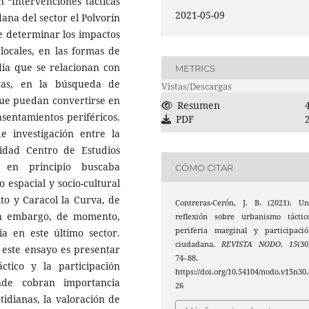
 “Intervenciones tácticas
2021-05-09
ana del sector el Polvorín
ue determinar los impactos
 locales, en las formas de
dia que se relacionan con
METRICS
stas, en la búsqueda de
Vistas/Descargas
que puedan convertirse en
Resumen
asentamientos periféricos.
PDF
e investigación entre la
sidad Centro de Estudios
 en principio buscaba
CÓMO CITAR
 espacial y socio-cultural
lto y Caracol la Curva, de
Contreras-Cerón, J. B. (2021). U
Sin embargo, de momento,
reflexión sobre urbanismo táctic
periferia marginal y participaci
ia en este último sector.
ciudadana.
REVISTA NODO
,
15
(30
 este ensayo es presentar
74–88.
ctico y la participación
https://doi.org/10.54104/nodo.v15n30.
de cobran importancia
26
tidianas, la valoración de