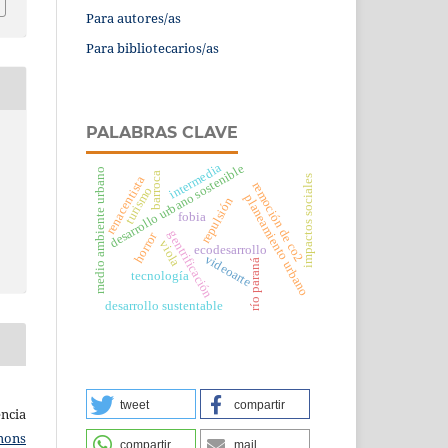
Para autores/as
Para bibliotecarios/as
PALABRAS CLAVE
intermedia
desarrollo urbano sostenible
medio ambiente urbano
barroca
impactos sociales
renacentista
remoción de co2
turismo
planeamiento urbano
repulsión
fobia
gentrificación
horror
viola
ecodesarrollo
videoarte
río paraná
tecnología
desarrollo sustentable
tweet
compartir
ncia
mons
compartir
mail