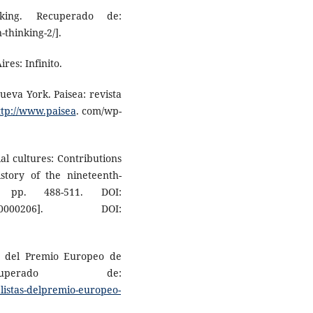
nking. Recuperado de:
-thinking-2/].
res: Infinito.
Nueva York. Paisea: revista
ttp://www.paisea
. com/wp-
ial cultures: Contributions
story of the nineteenth-
, pp. 488-511. DOI:
000206]. DOI:
as del Premio Europeo de
uperado de:
listas-delpremio-europeo-