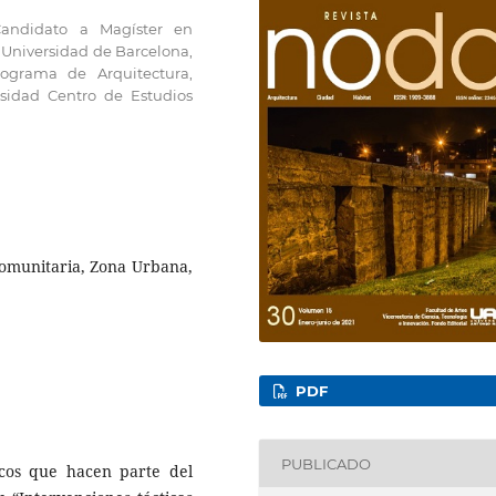
Candidato a Magíster en
a Universidad de Barcelona,
ograma de Arquitectura,
rsidad Centro de Estudios
comunitaria, Zona Urbana,
PDF
PUBLICADO
icos que hacen parte del