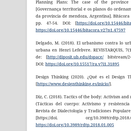
Planning Plans: The case of the province
[Governança territorial e os planos do ordenam
da província de mendoza, Argentina]. Bitácora 
pp. 47-54. DOI: [
https://doi.org/10.15446/bi
https://doi.org/10.15446/bitacora.v27n1.47597
Delgado, M. (2018). El urbanismo contra lo ur
urbana en Henri Lefebvre. REVISTARQUIS, 7(1
de: [
http://diposit.ub.edu/dspace/
bitstream/24
DOI:
https://doi.org/10.15517/ra.v7i1.31895
Design Thinking (2020). ¿Qué es el Design T
[
https://www.designthinking.es/inicio/
].
Diz, C. (2018). Tactics of the body: Activism and r
(Tácticas del cuerpo: Activismo y resistencia
Revista de Dialectologia y Tradiciones Populares
[https://doi. org/10.3989/rdtp.
https://doi.org/10.3989/rdtp.2018.01.005