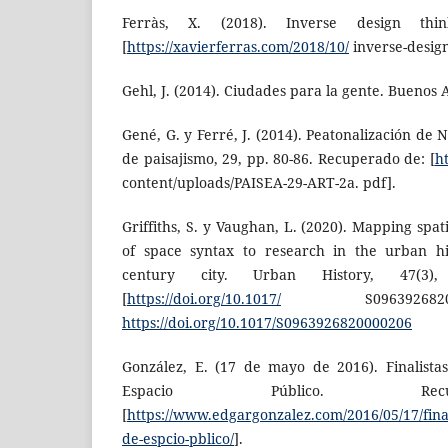
Ferràs, X. (2018). Inverse design thi
[
https://xavierferras.com/2018/10/
inverse-design
Gehl, J. (2014). Ciudades para la gente. Buenos Ai
Gené, G. y Ferré, J. (2014). Peatonalización de 
de paisajismo, 29, pp. 80-86. Recuperado de: [
h
content/uploads/PAISEA-29-ART-2a. pdf].
Griffiths, S. y Vaughan, L. (2020). Mapping spat
of space syntax to research in the urban hi
century city. Urban History, 47(3)
[
https://doi.org/10.1017/
S0963926820
https://doi.org/10.1017/S0963926820000206
González, E. (17 de mayo de 2016). Finalist
Espacio Público. Rec
[
https://www.edgargonzalez.com/2016/05/17/fina
de-espcio-pblico/
].