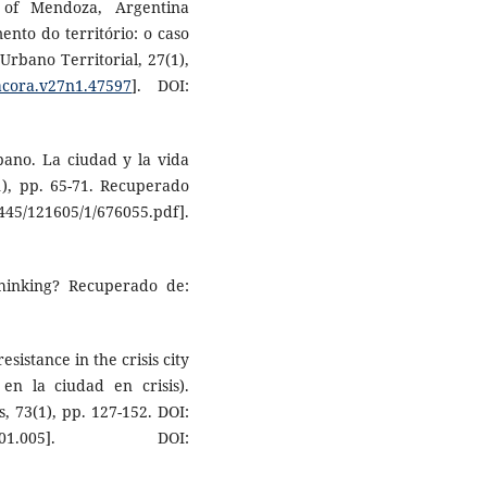
 of Mendoza, Argentina
ento do território: o caso
Urbano Territorial, 27(1),
tacora.v27n1.47597
]. DOI:
bano. La ciudad y la vida
), pp. 65-71. Recuperado
45/121605/1/676055.pdf].
hinking? Recuperado de:
esistance in the crisis city
 en la ciudad en crisis).
, 73(1), pp. 127-152. DOI:
2018.01.005]. DOI: