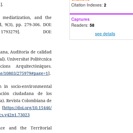
].
Citation Indexes:
2
l, mediatization, and the
Captures
, 9(3), pp. 279-306. DOI:
Readers:
58
93279]. DOI:
see details
diana, Auditoria de calidad
). Universitat Politècnica
ons Arquitectòniques.
dle/10803/275979#page=1
].
on in socio-environmental
ación ciudadana de los
a). Revista Colombiana de
 [
https://doi.org/10.15446/
rcs.v42n1.73023
nce and the Territorial