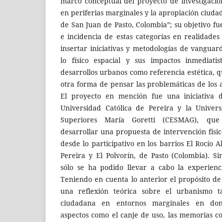
marco conceptual del proyecto de investigación
en periferias marginales y la apropiación ciudad
de San Juan de Pasto, Colombia”; su objetivo f
e incidencia de estas categorías en realidades
insertar iniciativas y metodologías de vanguar
lo físico espacial y sus impactos inmediati
desarrollos urbanos como referencia estética, 
otra forma de pensar las problemáticas de los 
El proyecto en mención fue una iniciativa d
Universidad Católica de Pereira y la Univer
Superiores María Goretti (CESMAG), que
desarrollar una propuesta de intervención físico
desde lo participativo en los barrios El Rocío A
Pereira y El Polvorín, de Pasto (Colombia). 
sólo se ha podido llevar a cabo la experienc
Teniendo en cuenta lo anterior el propósito de
una reflexión teórica sobre el urbanismo tá
ciudadana en entornos marginales en don
aspectos como el canje de uso, las memorias co