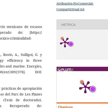
Atribución-NoComercial-
CompartirIgual 4.0
.
MÉTRICA
rrio mexicano de escasos
erado de: [https://
exico-criminalidad-
, Ruvio, A., Sulligoi, G. y
gy efficiency in three
icles and marine. Energies,
90/en13092378]. DOI:
y prácticas de apropiación
aso del Parc de Les Planes
 (Tesis de doctorado).
na. Recuperado de:
Citations