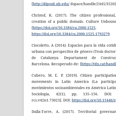
[
http://diposit.ub.edu/
dspace/handle/2445/35202
Christof, K. (2017). The citizen professiona
creation of a public domain. Culture Unbound
[
https://doi.org/10.3384/cu.2000.1525
. 17
https://doi.org/10.3384/cu.2000.1525.1793279
Ciocoletto, A (2014). Espacios para la vida coti
urbana con perspectiva de género (Tesis doctoral
de Catalunya. Departament de Construcci
Barcelona. Recuperado de: [
https://tdx.cat/han
Cubero, M. E. P. (2019). Citizen participati
movements in Latin America (La particip
movimientos socioambientales en América Latin
Sociología, 42(1), pp. 135–156. DOI:
rcs.v42n1.73023]. DOI:
https://doi.org/10.15446/
Dalla-Torre, A. (2017). Territorial governa