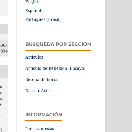
English
Español
Português (Brasil)
BÚSQUEDA POR SECCIÓN
4367
2824
Artículos
Artículo de Reflexión (Ensayo)
Reseña de libros
na
Dossier Arte
o,
ón
),
INFORMACIÓN
8
Para lectores/as