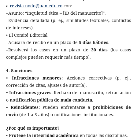
a
revista.nodo@uan.edu.co
con:
–Asunto: “Inquietud ética – [ID del manuscrito]”.
–Evidencia detallada (p. ej., similitudes textuales, conflictos
de intereses).
• El Comité Editorial:
–Acusará de recibo en un plazo de
5 días hábiles
.
–Resolverá los casos en un plazo de
30 días
(los casos
complejos pueden requerir más tiempo).
4. Sanciones
• Infracciones menores:
Acciones correctivas (p. ej.,
corrección de citas, ajustes de autoría).
• Infracciones graves:
Rechazo del manuscrito, retractación
o
notificación pública de mala conducta
.
• Reincidentes:
Pueden enfrentarse a
prohibiciones de
envío
(de 1 a 5 años) o notificaciones institucionales.
¿Por qué es importante?
•
Protege la integridad académica
en todas las disciplinas.