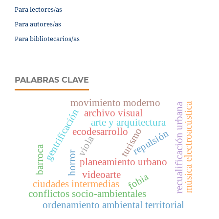
Para lectores/as
Para autores/as
Para bibliotecarios/as
PALABRAS CLAVE
movimiento moderno
música electroacústica
recualificación urbana
gentrificación
archivo visual
arte y arquitectura
turismo
ecodesarrollo
repulsión
viola
barroca
horror
planeamiento urbano
videoarte
fobia
ciudades intermedias
conflictos socio-ambientales
ordenamiento ambiental territorial