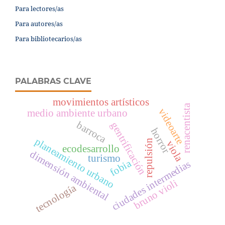
Para lectores/as
Para autores/as
Para bibliotecarios/as
PALABRAS CLAVE
movimientos artísticos
renacentista
videoarte
medio ambiente urbano
barroca
gentrificación
horror
planeamiento urbano
repulsión
viola
ecodesarrollo
dimensión ambiental
turismo
fobia
ciudades intermedias
bruno violi
tecnología