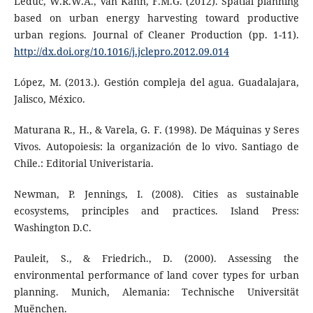
Leduc, W.R.W.A., Van Kann, F.M.G. (2012). Spatial planning
based on urban energy harvesting toward productive
urban regions. Journal of Cleaner Production (pp. 1-11).
http://dx.doi.org/10.1016/j.jclepro.2012.09.014
López, M. (2013.). Gestión compleja del agua. Guadalajara,
Jalisco, México.
Maturana R., H., & Varela, G. F. (1998). De Máquinas y Seres
Vivos. Autopoiesis: la organización de lo vivo. Santiago de
Chile.: Editorial Univeristaria.
Newman, P. Jennings, I. (2008). Cities as sustainable
ecosystems, principles and practices. Island Press:
Washington D.C.
Pauleit, S., & Friedrich., D. (2000). Assessing the
environmental performance of land cover types for urban
planning. Munich, Alemania: Technische Universität
Muënchen.